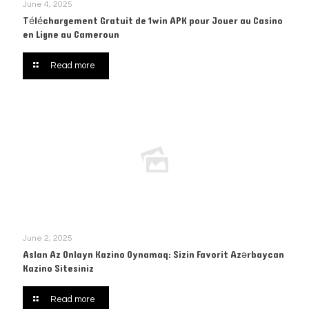
June 4, 2025
Téléchargement Gratuit de 1win APK pour Jouer au Casino
en Ligne au Cameroun
Read more
June 2, 2025
Aslan Az Onlayn Kazino Oynamaq: Sizin Favorit Azərbaycan
Kazino Sitesiniz
Read more