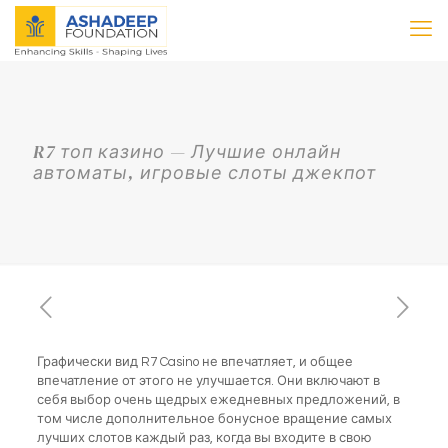
R7 топ казино — Лучшие онлайн
автоматы, игровые слоты джекпот
Графически вид R7 Casino не впечатляет, и общее
впечатление от этого не улучшается. Они включают в
себя выбор очень щедрых ежедневных предложений, в
том числе дополнительное бонусное вращение самых
лучших слотов каждый раз, когда вы входите в свою