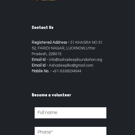
Contact Us
Registered Address -
51 KHASRA NO 51
52, FARIDI NAGAR, LUCKNOW,Uttar
Pradesh, 226015
Email Id -
info@ashadeepfoundation.org
Email Id -
Ashadeeplko@gmail.com
Mobile No. -
+91-9336334944
Become a volunteer