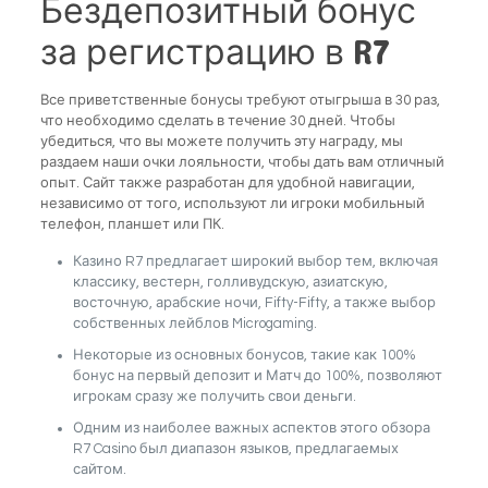
Бездепозитный бонус
за регистрацию в R7
Все приветственные бонусы требуют отыгрыша в 30 раз,
что необходимо сделать в течение 30 дней. Чтобы
убедиться, что вы можете получить эту награду, мы
раздаем наши очки лояльности, чтобы дать вам отличный
опыт. Сайт также разработан для удобной навигации,
независимо от того, используют ли игроки мобильный
телефон, планшет или ПК.
Казино R7 предлагает широкий выбор тем, включая
классику, вестерн, голливудскую, азиатскую,
восточную, арабские ночи, Fifty-Fifty, а также выбор
собственных лейблов Microgaming.
Некоторые из основных бонусов, такие как 100%
бонус на первый депозит и Матч до 100%, позволяют
игрокам сразу же получить свои деньги.
Одним из наиболее важных аспектов этого обзора
R7 Casino был диапазон языков, предлагаемых
сайтом.