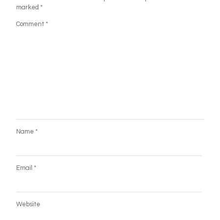
marked
*
Comment
*
Name
*
Email
*
Website