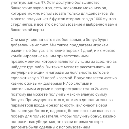
учетную запись R7. Хотя доступно большинство
банковских вариантов, есть несколько механизмов,
которые можно использовать только для депозитов. Вы
можете получить от 5 фунтов стерлингов до 1000 фунтов
стерлингов, и все это с использованием выбранной вами
банковской карты.
Они могут сделать это в любое время, и бонус будет
добавлен на их счет. Мы также предлагаем игрокам
различные бонусы в течение первых 7 дней, и их можно
комбинировать с нашим приветственным
предложением, которое является лучшим из всех, что вы
найдете где-либо! Вы также можете рассчитывать на
регулярные акции и награды за лояльность, которые
сделают игру в R7 незабываемой. Бонус является частью
казино с живыми дилерами R7 со слотами и
настольными играми и распространяется на 24 часа,
поэтому вы можете получить максимальную сумму
бонуса. Преимущества этого, помимо дополнительных
параметров входа и безопасности, включают в себя
большее удобство и, надеюсь, более высокие шансы на
победу для пользователя. Чтобы получить бонус, казино
попросит вас убедиться, что ваши первые четыре
депозита были сделаны с использованием