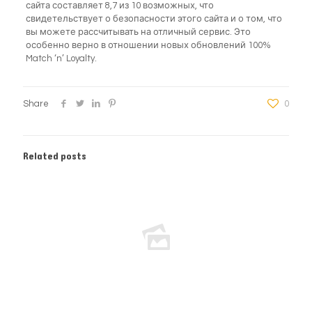
сайта составляет 8,7 из 10 возможных, что
свидетельствует о безопасности этого сайта и о том, что
вы можете рассчитывать на отличный сервис. Это
особенно верно в отношении новых обновлений 100%
Match ‘n’ Loyalty.
Share
0
Related posts