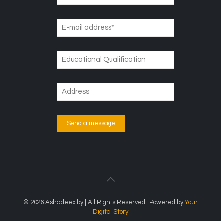
© 2026 Ashadeep by
| All Rights Reserved | Powered by
Your
Digital Story