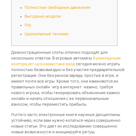
Полностью свободные движения
Выгодные модели
Rtp
Циркулярные техники
Демонстрационные слоты отлично подходят для
нескольких ответов. В игровые автоматы
букмекерская
контора pin-up в казахстане вход
сегодня можно играть
полностью безвозмездно и без участия предварительной
регистрации. Они без рисков заряда, простые в игре, и
имеют почти все игры.
Кроме того, они изменяются из
правильных онлайн -игр в интернет -казино, требуя
нового игрока, чтобы генерировать объяснение казино
онлайн и начать отношения с ее первоначальным
взносом, чтобы переместить прибыль.
Punters часто электронные книги научные дисциплины
устойчиво, если вам нужно копаться через совершенно
новые статьи. Это дает их исследованию совершенно
новые возможности и инициируйте ретуш.