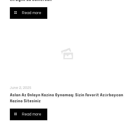
Read more
June 2, 2025
Aslan Az Onlayn Kazino Oynamaq: Sizin Favorit Azərbaycan
Kazino Sitesiniz
Read more