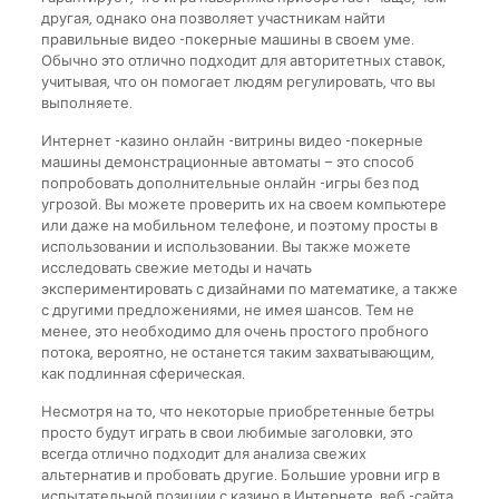
другая, однако она позволяет участникам найти
правильные видео -покерные машины в своем уме.
Обычно это отлично подходит для авторитетных ставок,
учитывая, что он помогает людям регулировать, что вы
выполняете.
Интернет -казино онлайн -витрины видео -покерные
машины демонстрационные автоматы – это способ
попробовать дополнительные онлайн -игры без под
угрозой. Вы можете проверить их на своем компьютере
или даже на мобильном телефоне, и поэтому просты в
использовании и использовании. Вы также можете
исследовать свежие методы и начать
экспериментировать с дизайнами по математике, а также
с другими предложениями, не имея шансов. Тем не
менее, это необходимо для очень простого пробного
потока, вероятно, не останется таким захватывающим,
как подлинная сферическая.
Несмотря на то, что некоторые приобретенные бетры
просто будут играть в свои любимые заголовки, это
всегда отлично подходит для анализа свежих
альтернатив и пробовать другие. Большие уровни игр в
испытательной позиции с казино в Интернете, веб -сайта