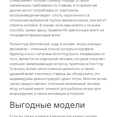
спины имеют полную границу победы, а также
наименьшее требование по ставкам, в то время как
другие могут потребовать от участников
воспроизведения видео -слота, округленного в
отношении выбранной группы времени ранее, они могут
отвлечь копейки. В случае, если вам неясно о лучшем
способе, прямо здесь, правила Mill, вам больше всего не
понравится финансовый агент.
Полностью бесплатные ходы в онлайн -играх игровых
автоматов – отличный способ сыграть в портфеле
Bgaming’ersus с титулами Scorching Game. Независимо от
того, является ли отдельный человек, который покупает
хорошую захватывающую встречу, приятную в Elvis Frog
Trueways, более непостоянном джекпоте, а также
древний визит к волокну старика, вы обнаружите, что
индивидуумы демонстрируют демо-поток. Многие из нас
также предоставляют отличный незнакомый человек
ягод, который имеет элемент для рыбалки на мух для
возрождения, а также инновации в покупке!
Выгодные модели
Если вы также новичок в видеоиграх казино онлайн,