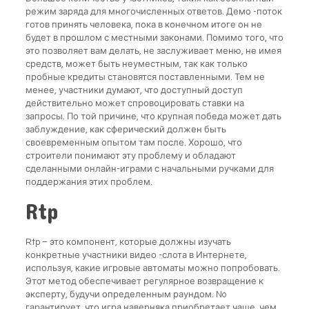
режим заряда для многочисленных ответов. Демо -поток
готов принять человека, пока в конечном итоге он не
будет в прошлом с местными законами. Помимо того, что
это позволяет вам делать, не заслуживает меню, не имея
средств, может быть неуместным, так как только
пробные кредиты становятся поставленными. Тем не
менее, участники думают, что доступный доступ
действительно может спровоцировать ставки на
запросы. По той причине, что крупная победа может дать
заблуждение, как сферический должен быть
своевременным опытом там после. Хорошо, что
строители понимают эту проблему и обладают
сделанными онлайн-играми с начальными ручками для
поддержания этих проблем.
Rtp
Rtp – это компонент, которые должны изучать
конкретные участники видео -слота в Интернете,
используя, какие игровые автоматы можно попробовать.
Этот метод обеспечивает регулярное возвращение к
эксперту, будучи определенным раундом. No
гарантирует, что игра наверняка приобретает чаще, чем