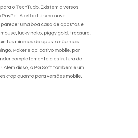
 para o TechTudo. Existem diversos
 PayPal. A brl bet é uma nova
a parecer uma boa casa de apostas e
e mouse, lucky neko, piggy gold, treasure,
uisitos mínimos de aposta são mais
ingo, Poker e aplicativo mobile, por
tender completamente a estrutura de
. Além disso, a PG Soft também é um
 desktop quanto para versões mobile.