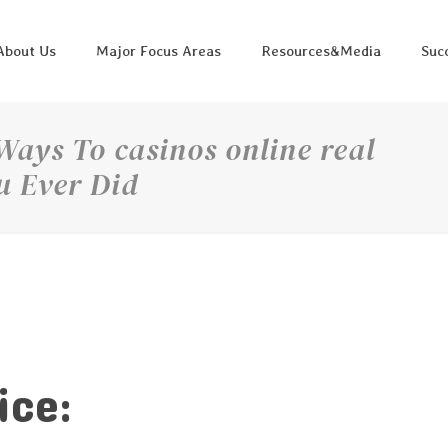
About Us
Major Focus Areas
Resources&Media
Suc
Ways To casinos online real
u Ever Did
ice: