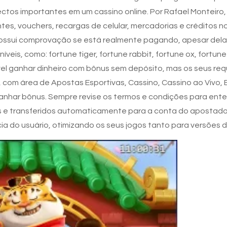
tos importantes em um cassino online. Por Rafael Monteiro,
tes, vouchers, recargas de celular, mercadorias e créditos no
possui comprovação se está realmente pagando, apesar del
íveis, como: fortune tiger, fortune rabbit, fortune ox, fortun
ível ganhar dinheiro com bônus sem depósito, mas os seus req
 com área de Apostas Esportivas, Cassino, Cassino ao Vivo, B
e ganhar bônus. Sempre revise os termos e condições para en
e transferidos automaticamente para a conta do apostador
cia do usuário, otimizando os seus jogos tanto para versões