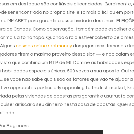
asas em destaque são confiáveis e licenciadas. Geralmente
 ser encontrado no próprio site jeito mais difícil ou em por
 na MMABET para garantir a assertividade dos sinais. ELEIÇÕ
itura de Canoas. Como observação, também pode escolher a op
r mais alto no topo. Quando o rolo estiver coberto pelo me
 Alguns
casinos online real money
dos jogos mais famosos des
ogadores tirem o máximo proveito dessa slot — e não caiam e
 visto que combina um RTP de 96. Domine as habilidades es
abilidades especiais únicas. 500 vezes a sua aposta. Out
E, se você não sabe quais são os fatores que vão te ajudar 
ive approach is particularly appealing to the Irish market, kno
riada pelas viviendas de apostas pra garantir o usufructo c
 quiser arriscar o seu dinheiro nesta casa de apostas. Quer 
filiado.