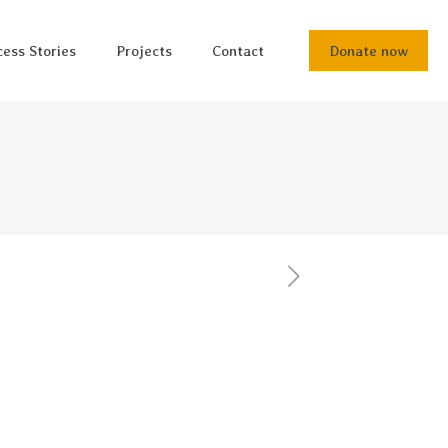
cess Stories
Projects
Contact
Donate now