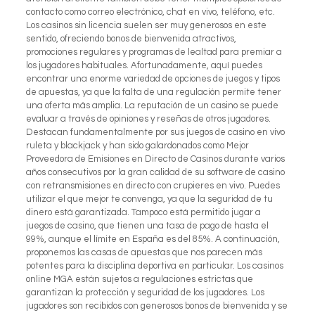
contacto como correo electrónico, chat en vivo, teléfono, etc.
Los casinos sin licencia suelen ser muy generosos en este
sentido, ofreciendo bonos de bienvenida atractivos,
promociones regulares y programas de lealtad para premiar a
los jugadores habituales. Afortunadamente, aquí puedes
encontrar una enorme variedad de opciones de juegos y tipos
de apuestas, ya que la falta de una regulación permite tener
una oferta más amplia. La reputación de un casino se puede
evaluar a través de opiniones y reseñas de otros jugadores.
Destacan fundamentalmente por sus juegos de casino en vivo
ruleta y blackjack y han sido galardonados como Mejor
Proveedora de Emisiones en Directo de Casinos durante varios
años consecutivos por la gran calidad de su software de casino
con retransmisiones en directo con crupieres en vivo. Puedes
utilizar el que mejor te convenga, ya que la seguridad de tu
dinero está garantizada. Tampoco está permitido jugar a
juegos de casino, que tienen una tasa de pago de hasta el
99%, aunque el límite en España es del 85%. A continuación,
proponemos las casas de apuestas que nos parecen más
potentes para la disciplina deportiva en particular. Los casinos
online MGA están sujetos a regulaciones estrictas que
garantizan la protección y seguridad de los jugadores. Los
jugadores son recibidos con generosos bonos de bienvenida y se