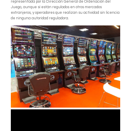
representada por la Dirección General de Ordenación del
Juego, aunque sí están regulados en otros mercados
extranjeros, y operadores que realizan su actividad sin licencia
de ninguna autoridad reguladora.