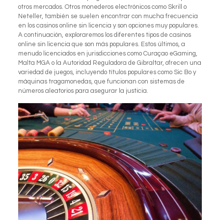
otros mercados. Otros monederos electrónicos como Skrill o
Neteller, también se suelen encontrar con mucha frecuencia
en los casinos online sin licencia y son opciones muy populares.
A continuación, exploraremos los diferentes tipos de casinos
online sin licencia que son más populares. Estos últimos, a
menudo licenciados en jurisdicciones como Curaçao eGaming,
Malta MGA o la Autoridad Reguladora de Gibraltar, ofrecen una
variedad de juegos, incluyendo títulos populares como Sic Bo y
máquinas tragamonedas, que funcionan con sistemas de
números aleatorios para asegurar la justicia.