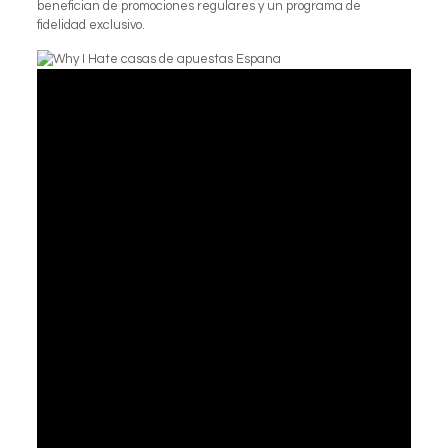
benefician de promociones regulares y un programa de
fidelidad exclusivo.