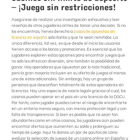
– ¡Juega sin restricciones!
Asegúrese de realizar una investigación exhaustiva y leer
reseñas de otros jugadores antes de tomar una decisión. Si no
los encuentras, tienes derecho a
casas de apuestas sin
licencia en españa
solicitarlos y que te sean remitidos. La
única diferencia, tal vez, es que desde el inicio los usuarios
tienen acceso a los bonos y promociones. Es esencial que los
jugadores exploren estas opciones para encontrar juegos que
no solo les ofrezcan diversión, sino también la posibilidad de
ganar. Hay operadores que apuestan por lo más tradicional,
pero la gran mayoría incluyen en su oferta de juegos al menos
uno de estos adicionales. Sin embargo, hay un grupo de
personas que desconfían totalmente de estos operadores sin
licencias. Hay una especie de «vacío legal» gracias al cual, los
casinos pueden operar en el país sin una licencia de la DGOJ.
Por tanto, como jugador puedes correr el riesgo de encontrarte
en un entorno menos seguro, con menos protección legal y con
falta de transparencia. Si bien es posible que no sean tan
abundantes como en otros casinos, los jugadores aún pueden
encontrar ofertas que aumenten su saldo y prolonguen su
tiempo de juego. Aquí te damos un par de pautas de cómo
evaluar la selección de juegos de un casino online en España u