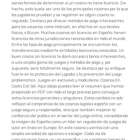
varias formas de determinar si un casino no tiene licencia. De
hecho, esta suele ser una de las principales razones por la que
los jugadores prueban y se registran en algún casino no
regulado. Destaca por ofrecer métodos de pago interesantes
para los usuarios; como Halcash, en efectivo en sus locales
físicos, o Bizum. Muchos casinos sin licencia en España tienen
licencias de otras jurisdicciones reconocidas en todo el mundo.
Entre los tipos de pago principalmente se encuentran las
transferencias mediante entidades bancarias conocidas. Un
buen casino sin licencia te dará acceso a bonos interesantes,
a una amplia gama de juegos y métodos de pago y, por
supuesto, será totalmente seguro. Se destaca por su enfoque
fuerte en la protección del jugador y la prevención del juego
problemático. Juegos en exclusiva y modo demo. Casinos En
Costa Del Sol. Aquí abajo puedes leer el resumen que hemos
preparado en PDF con todo el largo proceso para conseguir
estas licencias generales y singulares. Estos cambios no solo
reflejan el compromiso de los casinos legales españa con un
juego seguro y responsable, sino que también mejoran la
confianza del público en el sector del juego online, consolidando
la imagen de España como un líder en regulación de juegos de
azar en línea en Europa. En este casino cuentas con una
amplia variedad de opciones a escoger. Cada vía de
comunicación tiene un uso específico. Los jugadores tienen la