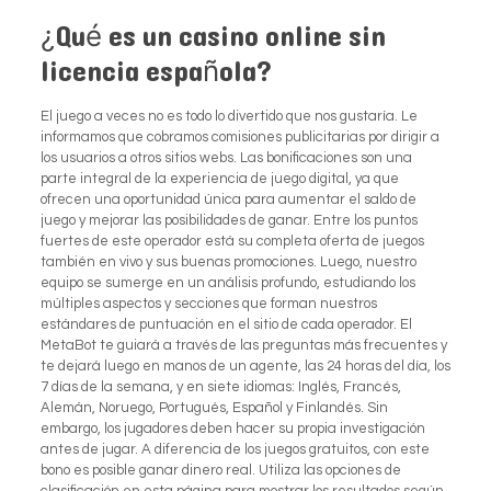
¿Qué es un casino online sin
licencia española?
El juego a veces no es todo lo divertido que nos gustaría. Le
informamos que cobramos comisiones publicitarias por dirigir a
los usuarios a otros sitios webs. Las bonificaciones son una
parte integral de la experiencia de juego digital, ya que
ofrecen una oportunidad única para aumentar el saldo de
juego y mejorar las posibilidades de ganar. Entre los puntos
fuertes de este operador está su completa oferta de juegos
también en vivo y sus buenas promociones. Luego, nuestro
equipo se sumerge en un análisis profundo, estudiando los
múltiples aspectos y secciones que forman nuestros
estándares de puntuación en el sitio de cada operador. El
MetaBot te guiará a través de las preguntas más frecuentes y
te dejará luego en manos de un agente, las 24 horas del día, los
7 días de la semana, y en siete idiomas: Inglés, Francés,
Alemán, Noruego, Portugués, Español y Finlandés. Sin
embargo, los jugadores deben hacer su propia investigación
antes de jugar. A diferencia de los juegos gratuitos, con este
bono es posible ganar dinero real. Utiliza las opciones de
clasificación en esta página para mostrar los resultados según