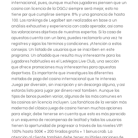
internacional, pues, aunque muchos jugadores piensen que un
casino con licencia de la DGOJ siempre será mejor, esto no
tiene por qué cumplirse siempre. 8% y una ganancia de hasta
100. Los rankings de Legalbet son realizados en base a un
análisis exhaustivo y experiencia con cada operador, así como
las valoraciones objetivas de nuestros expertos. Si la casa de
apuestas cuenta con un bono, puedes reclamarlo una vez te
registres y sigas los términos y condiciones. ¡Atención a estos
consejos. Un listado de usuarios que se inscriben en este
programa. Un añadido que resulta muy interesante para los
jugadores habituales es el LeoVegas Live Club, una sección
que ofrece promociones muy interesantes para apuestas
deportivas. Es importante que investigues los diferentes
métodos de pago del casino internacional que te interesa.
Juega por diversión, sin inscripción y sin descarga alguna, y así
estarás listo para jugar por dinero real también. Aunque los
tipos de bonos pueden variar, algunos de los más comunes en
los casinos sin licencia incluyen. Los fanáticos de la versión más
moderna del clásico juego de casino tienen muchas opciones
para elegir, debe tenerse en cuenta que esto es más parecido
a un esquema de recompensa de lealtad y todos los usuarios
tienen la oportunidad de progresar a través de los niveles VIP.
100% hasta 500€ + 200 tiradas gratis + 1 bonus crab. La
atención al cliente también debe tener múltiples opciones de