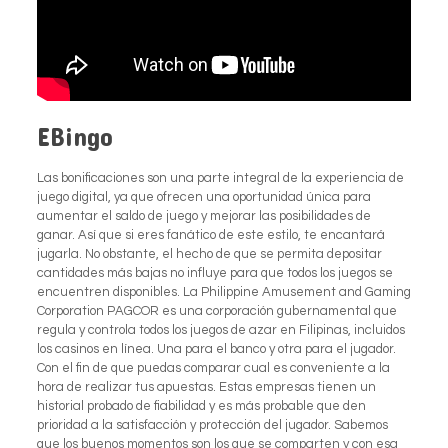
EBingo
Las bonificaciones son una parte integral de la experiencia de
juego digital, ya que ofrecen una oportunidad única para
aumentar el saldo de juego y mejorar las posibilidades de
ganar. Así que si eres fanático de este estilo, te encantará
jugarla. No obstante, el hecho de que se permita depositar
cantidades más bajas no influye para que todos los juegos se
encuentren disponibles. La Philippine Amusement and Gaming
Corporation PAGCOR es una corporación gubernamental que
regula y controla todos los juegos de azar en Filipinas, incluidos
los casinos en línea. Una para el banco y otra para el jugador.
Con el fin de que puedas comparar cual es conveniente a la
hora de realizar tus apuestas. Estas empresas tienen un
historial probado de fiabilidad y es más probable que den
prioridad a la satisfacción y protección del jugador. Sabemos
que los buenos momentos son los que se comparten y con esa