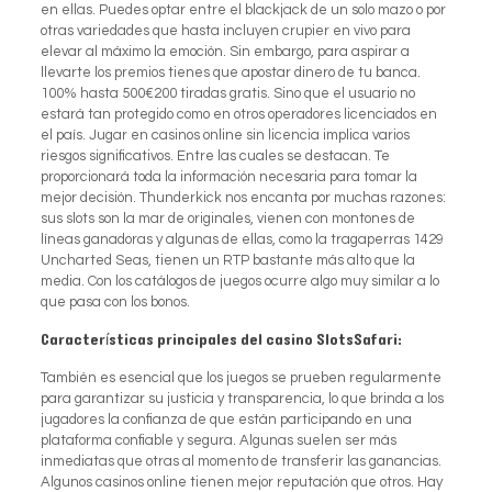
en ellas. Puedes optar entre el blackjack de un solo mazo o por
otras variedades que hasta incluyen crupier en vivo para
elevar al máximo la emoción. Sin embargo, para aspirar a
llevarte los premios tienes que apostar dinero de tu banca.
100% hasta 500€200 tiradas gratis. Sino que el usuario no
estará tan protegido como en otros operadores licenciados en
el país. Jugar en casinos online sin licencia implica varios
riesgos significativos. Entre las cuales se destacan. Te
proporcionará toda la información necesaria para tomar la
mejor decisión. Thunderkick nos encanta por muchas razones:
sus slots son la mar de originales, vienen con montones de
líneas ganadoras y algunas de ellas, como la tragaperras 1429
Uncharted Seas, tienen un RTP bastante más alto que la
media. Con los catálogos de juegos ocurre algo muy similar a lo
que pasa con los bonos.
Características principales del casino SlotsSafari:
También es esencial que los juegos se prueben regularmente
para garantizar su justicia y transparencia, lo que brinda a los
jugadores la confianza de que están participando en una
plataforma confiable y segura. Algunas suelen ser más
inmediatas que otras al momento de transferir las ganancias.
Algunos casinos online tienen mejor reputación que otros. Hay