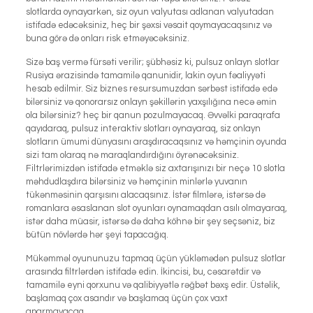
slotlarda oynayarkən, siz oyun valyutası adlanan valyutadan
istifadə edəcəksiniz, heç bir şəxsi vəsait qoymayacaqsınız və
buna görə də onları risk etməyəcəksiniz.
Sizə baş vermə fürsəti verilir; şübhəsiz ki, pulsuz onlayn slotlar
Rusiya ərazisində tamamilə qanunidir, lakin oyun fəaliyyəti
hesab edilmir. Siz biznes resursumuzdan sərbəst istifadə edə
bilərsiniz və qonorarsız onlayn şəkillərin yaxşılığına necə əmin
ola bilərsiniz? heç bir qanun pozulmayacaq. Əvvəlki paraqrafa
qayıdaraq, pulsuz interaktiv slotları oynayaraq, siz onlayn
slotların ümumi dünyasını araşdıracaqsınız və həmçinin oyunda
sizi tam olaraq nə maraqlandırdığını öyrənəcəksiniz.
Filtrlərimizdən istifadə etməklə siz axtarışınızı bir neçə 10 slotla
məhdudlaşdıra bilərsiniz və həmçinin minlərlə yuvanın
tükənməsinin qarşısını alacaqsınız. İstər filmlərə, istərsə də
romanlara əsaslanan slot oyunları oynamaqdan asılı olmayaraq,
istər daha müasir, istərsə də daha köhnə bir şey seçsəniz, biz
bütün növlərdə hər şeyi tapacağıq.
Mükəmməl oyununuzu tapmaq üçün yükləmədən pulsuz slotlar
arasında filtrlərdən istifadə edin. İkincisi, bu, cəsarətdir və
tamamilə eyni qorxunu və qalibiyyətlə rəğbət bəxş edir. Üstəlik,
başlamaq çox asandır və başlamaq üçün çox vaxt
aparmayacaq.