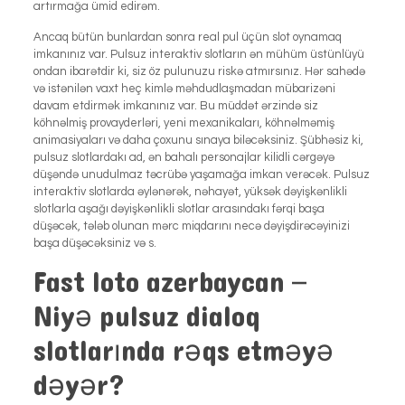
artırmağa ümid edirəm.
Ancaq bütün bunlardan sonra real pul üçün slot oynamaq
imkanınız var. Pulsuz interaktiv slotların ən mühüm üstünlüyü
ondan ibarətdir ki, siz öz pulunuzu riskə atmırsınız. Hər sahədə
və istənilən vaxt heç kimlə məhdudlaşmadan mübarizəni
davam etdirmək imkanınız var. Bu müddət ərzində siz
köhnəlmiş provayderləri, yeni mexanikaları, köhnəlməmiş
animasiyaları və daha çoxunu sınaya biləcəksiniz. Şübhəsiz ki,
pulsuz slotlardakı ad, ən bahalı personajlar kilidli cərgəyə
düşəndə ​​unudulmaz təcrübə yaşamağa imkan verəcək. Pulsuz
interaktiv slotlarda əylənərək, nəhayət, yüksək dəyişkənlikli
slotlarla aşağı dəyişkənlikli slotlar arasındakı fərqi başa
düşəcək, tələb olunan mərc miqdarını necə dəyişdirəcəyinizi
başa düşəcəksiniz və s.
Fast loto azerbaycan –
Niyə pulsuz dialoq
slotlarında rəqs etməyə
dəyər?