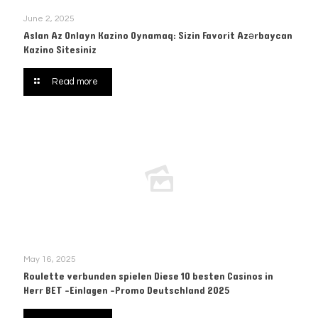
June 2, 2025
Aslan Az Onlayn Kazino Oynamaq: Sizin Favorit Azərbaycan
Kazino Sitesiniz
Read more
May 16, 2025
Roulette verbunden spielen Diese 10 besten Casinos in
Herr BET -Einlagen -Promo Deutschland 2025