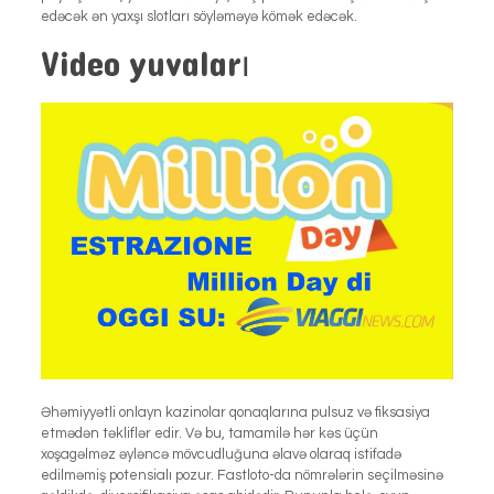
edəcək ən yaxşı slotları söyləməyə kömək edəcək.
Video yuvaları
Əhəmiyyətli onlayn kazinolar qonaqlarına pulsuz və fiksasiya
etmədən təkliflər edir. Və bu, tamamilə hər kəs üçün
xoşagəlməz əyləncə mövcudluğuna əlavə olaraq istifadə
edilməmiş potensialı pozur. Fastloto-da nömrələrin seçilməsinə