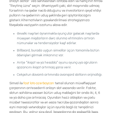
onlayn slotlar” veb səhifəsindən istifadə edin və həmçinin filtrdə
“Reytinq üzrə” seçin. Əhəmiyyətli çəki, slot maşınında udmaq
fürsətinin nə qədər nəcib olduğunu və investorların qeyd etdiyi
pulların nə qədərinin uduş şəklində geri qaytarılacağını
göstərir.Alternativlərin şaxələndirilməsi strategiyanıza
fövqəladə vəziyyətin azotunu əlavə edir.
Əvvəlki nəşrləri öyrənməklə oyunçular gələcək nəşrlərdə
müəyyən miqdarların dərc olunma ehtimalını artıran
nümunələr və tendensiyalar kəşf edirlər.
Billboard, burada uyğun simvollar üçün tamamilə bütün
ödənişləri görmək imkanınız var.
Antje “ikiqat və ya hesabla” oyunu oyunçuya oğruların
qazancını ikiqat artırmaq şansı verir.
Cekpotun davamlı artımında avanqard slotların orijinallığı.
Simvol ilə
fast loto azerbaycan
təmsil olunan müvəffəqiyyət
çarpanının antesedenti onlayn slot əsasında verilir. Faktor,
slotun sahibinə əsasən bütün uduş məbləğini bir anda iki, 4, 6
və ya daha çox artıracaq. Oyundan həzz aldıqdan və çoxlu
müsbət təəssüratlar və ən əsası təcrübə qazandıqdan sonra
eyni maraqlı vətəndaşlar üçün oyunla bağlı öz tənqidinizi
paylaşın. Bu, yalnız sizə deyil, başqalarına da xoşbəxtlik bəxş