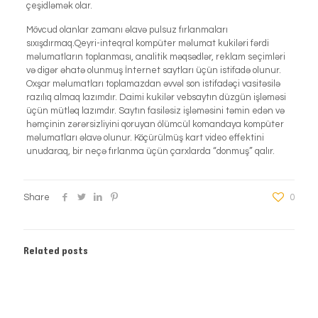
çeşidləmək olar.
Mövcud olanlar zamanı əlavə pulsuz fırlanmaları
sıxışdırmaq.Qeyri-inteqral kompüter məlumat kukiləri fərdi
məlumatların toplanması, analitik məqsədlər, reklam seçimləri
və digər əhatə olunmuş İnternet saytları üçün istifadə olunur.
Oxşar məlumatları toplamazdan əvvəl son istifadəçi vasitəsilə
razılıq almaq lazımdır. Daimi kukilər vebsaytın düzgün işləməsi
üçün mütləq lazımdır. Saytın fasiləsiz işləməsini təmin edən və
həmçinin zərərsizliyini qoruyan ölümcül komandaya kompüter
məlumatları əlavə olunur. Köçürülmüş kart video effektini
unudaraq, bir neçə fırlanma üçün çarxlarda “donmuş” qalır.
Share
0
Related posts