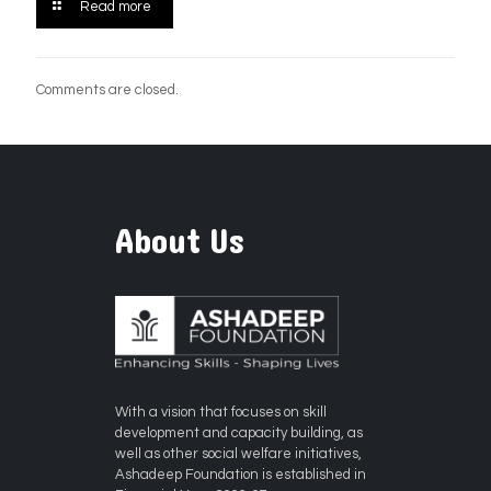
Read more
Comments are closed.
About Us
With a vision that focuses on skill
development and capacity building, as
well as other social welfare initiatives,
Ashadeep Foundation is established in