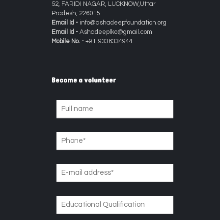
52, FARIDI NAGAR, LUCKNOW,Uttar
Pradesh, 226015
Email Id -
info@ashadeepfoundation.org
Email Id -
Ashadeeplko@gmail.com
Mobile No. -
+91-9336334944
Become a volunteer