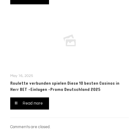
May 16, 2025
Roulette verbunden spielen Diese 10 besten Casinos in
Herr BET -Einlagen -Promo Deutschland 2025
Read more
Comments are closed.