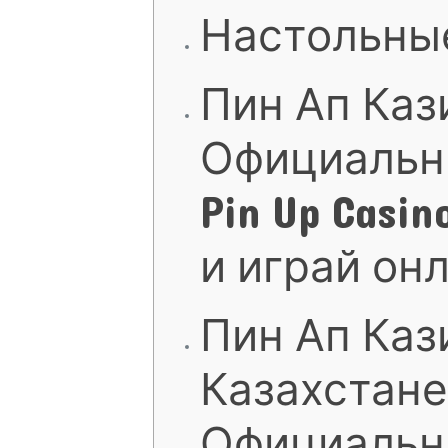
Настольны
Пин Ап Каз
Официальн
Pin Up Casin
и играй он
Пин Ап Каз
Казахстане
Официальн