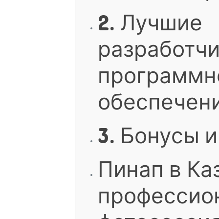
2. Лучшие
разработч
программн
обеспечен
3. Бонусы 
Пинап в Ка
профессио