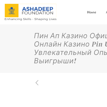
Home
Пин Ап Казино Офи
Онлайн Казино Pin 
Увлекательный Оп
Выигрыши!