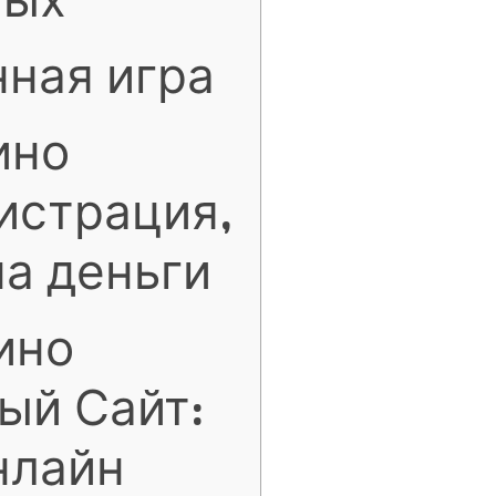
ных
ная игра
ино
истрация,
на деньги
ино
ый Сайт:
нлайн