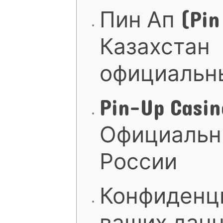
Пин Ап (Pin
Казахстан
официальн
Pin-Up Casin
Официальн
России
Конфиденц