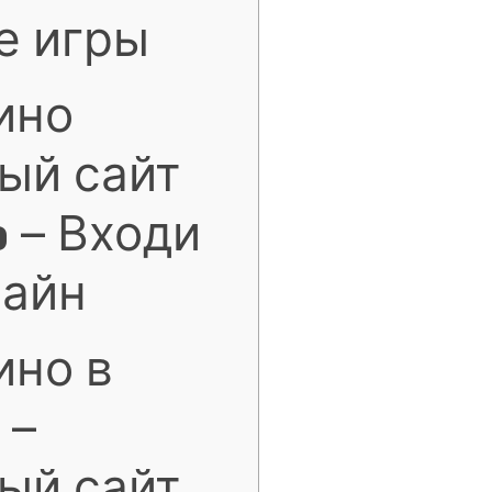
е игры
ино
ый сайт
o – Входи
лайн
ино в
 –
ый сайт