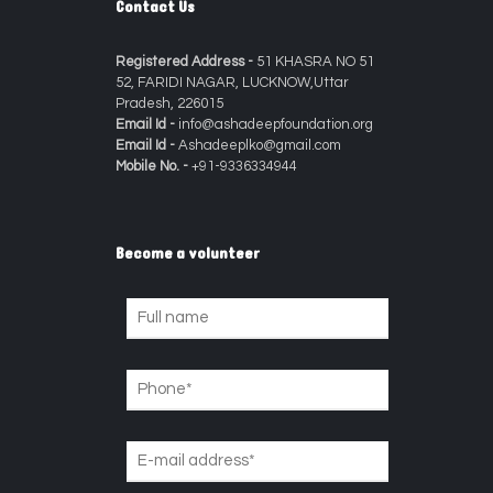
Contact Us
Registered Address -
51 KHASRA NO 51
52, FARIDI NAGAR, LUCKNOW,Uttar
Pradesh, 226015
Email Id -
info@ashadeepfoundation.org
Email Id -
Ashadeeplko@gmail.com
Mobile No. -
+91-9336334944
Become a volunteer