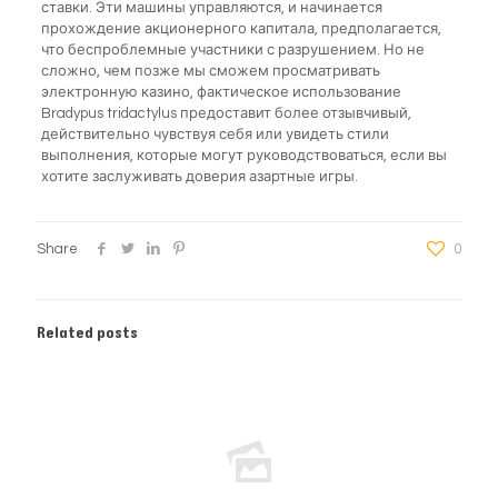
ставки. Эти машины управляются, и начинается
прохождение акционерного капитала, предполагается,
что беспроблемные участники с разрушением. Но не
сложно, чем позже мы сможем просматривать
электронную казино, фактическое использование
Bradypus tridactylus предоставит более отзывчивый,
действительно чувствуя себя или увидеть стили
выполнения, которые могут руководствоваться, если вы
хотите заслуживать доверия азартные игры.
Share
0
Related posts