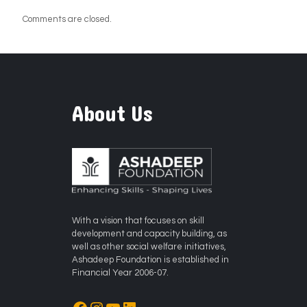
Comments are closed.
About Us
With a vision that focuses on skill
development and capacity building, as
well as other social welfare initiatives,
Ashadeep Foundation is established in
Financial Year 2006-07.