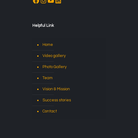
Facebook
Instagram
YouTube
LinkedIn
Helpful Link
Home
Video gallery
Photo Gallery
Team
Vision & Mission
Success stories
Contact