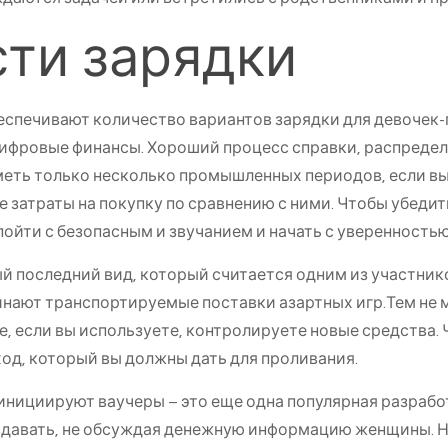
ти зарядки
спечивают количество вариантов зарядки для девочек-
цифровые финансы. Хороший процесс справки, распреде
меть только несколько промышленных периодов, если в
затраты на покупку по сравнению с ними. Чтобы убедить
ойти с безопасным и звучанием и начать с уверенностью
ый последний вид, который считается одним из участник
инают транспортируемые поставки азартных игр.Тем не м
е, если вы используете, контролируете новые средства.
ход, который вы должны дать для проливания.
нициируют ваучеры – это еще одна популярная разработ
здавать, не обсуждая денежную информацию женщины. 