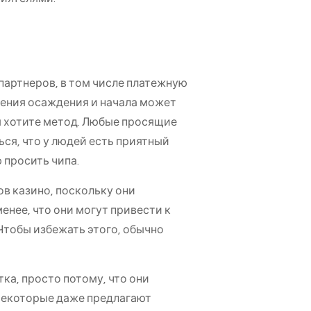
партнеров, в том числе платежную
ления осаждения и начала может
ы хотите метод. Любые просящие
ся, что у людей есть приятный
 просить чипа.
ов казино, поскольку они
енее, что они могут привести к
 Чтобы избежать этого, обычно
ка, просто потому, что они
Некоторые даже предлагают