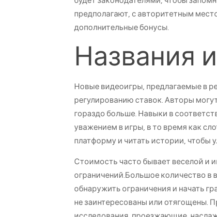
будет законодателями, чтобы запомни
предполагают, с авторитетным место
дополнительные бонусы.
Названия 
Новые видеоигры, предлагаемые в ре
регулированию ставок. Авторы могут 
гораздо больше. Навыки в соответст
уважением в игры, в то время как с
платформу и читать истории, чтобы у
Стоимость часто бывает веселой и и
ограничений.Большое количество в в
обнаружить ограничения и начать гра
не заинтересованы или отягощены. П
исследования, проезжающие, наслаж