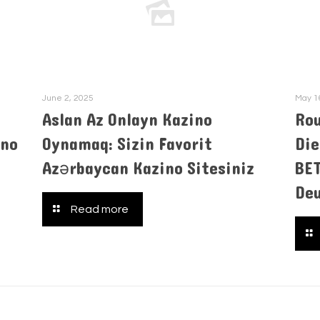
June 2, 2025
May 1
Aslan Az Onlayn Kazino
Rou
ino
Oynamaq: Sizin Favorit
Die
Azərbaycan Kazino Sitesiniz
BET
Deu
Read more