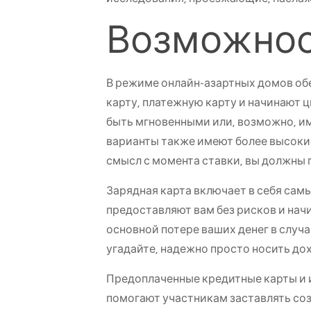
Возможнос
В режиме онлайн-азартных домов обе
карту, платежную карту и начинают 
быть мгновенными или, возможно, и
варианты также имеют более высокие 
смысл с момента ставки, вы должны п
Зарядная карта включает в себя сам
предоставляют вам без рисков и нач
основной потере ваших денег в случа
угадайте, надежно просто носить до
Предоплаченные кредитные карты и и
помогают участникам заставлять со