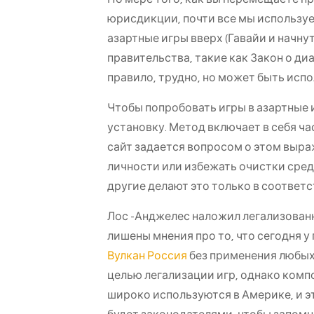
юрисдикции, почти все мы используе
азартные игры вверх (Гавайи и начну
правительства, такие как Закон о ди
правило, трудно, но может быть исп
Чтобы попробовать игры в азартные 
установку. Метод включает в себя ч
сайт задается вопросом о этом выра
личности или избежать очистки сред
другие делают это только в соответс
Лос -Анджелес наложил легализованн
лишены мнения про то, что сегодня 
Вулкан Россия
без применения любых
целью легализации игр, однако комп
широко используются в Америке, и эт