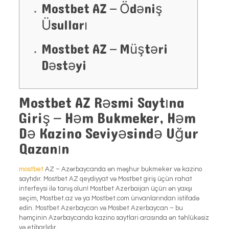
Mostbet AZ – Ödəniş
Üsulları
Mostbet AZ – Müştəri
Dəstəyi
Mostbet AZ Rəsmi Saytına
Giriş – Həm Bukmeker, Həm
Də Kazino Seviyəsində Uğur
Qazanın
mostbet
AZ – Azərbaycanda ən məşhur bukmeker və kazino
saytıdır. Mostbet AZ qeydiyyat və Mostbet giriş üçün rahat
interfeysi ilə tanış olun! Mostbet Azerbaijan üçün ən yaxşı
seçim, Mostbet.az və ya Mostbet.com ünvanlarından istifadə
edin. Mostbet Azerbaycan və Mosbet Azerbaycan – bu
həmçinin Azərbaycanda kazino saytlari arasında ən təhlükəsiz
və etibarlıdır.