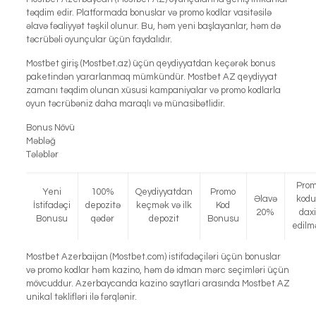
təqdim edir. Platformada bonuslar və promo kodlar vasitəsilə
əlavə fəaliyyət təşkil olunur. Bu, həm yeni başlayanlar, həm də
təcrübəli oyunçular üçün faydalıdır.
Mostbet giriş (Mostbet.az) üçün qeydiyyatdan keçərək bonus
paketindən yararlanmaq mümkündür. Mostbet AZ qeydiyyat
zamanı təqdim olunan xüsusi kampaniyalar və promo kodlarla
oyun təcrübəniz daha maraqlı və münasibətlidir.
Bonus Növü
Məbləğ
Tələblər
Pro
Yeni
100%
Qeydiyyatdan
Promo
Əlavə
kod
İstifadəçi
depozitə
keçmək və ilk
Kod
20%
daxi
Bonusu
qədər
depozit
Bonusu
edilm
Mostbet Azerbaijan (Mostbet.com) istifadəçiləri üçün bonuslar
və promo kodlar həm kazino, həm də idman mərc seçimləri üçün
mövcuddur. Azerbaycanda kazino saytlari arasında Mostbet AZ
unikal təklifləri ilə fərqlənir.