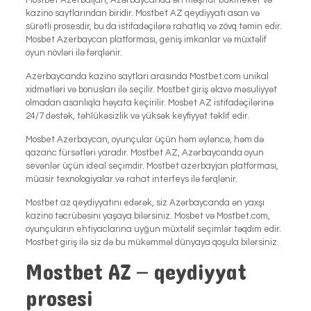
Mostbet Azerbaijan, Azərbaycanda ən məşhur bukmeker və
kazino saytlarından biridir. Mostbet AZ qeydiyyatı asan və
sürətli prosesdir, bu da istifadəçilərə rahatlıq və zövq təmin edir.
Mosbet Azerbaycan platforması, geniş imkanlar və müxtəlif
oyun növləri ilə fərqlənir.
Azerbaycanda kazino saytlari arasında Mostbet.com unikal
xidmətləri və bonusları ilə seçilir. Mostbet giriş əlavə məsuliyyət
olmadan asanlıqla həyata keçirilir. Mosbet AZ istifadəçilərinə
24/7 dəstək, təhlükəsizlik və yüksək keyfiyyət təklif edir.
Mosbet Azerbaycan, oyunçular üçün həm əyləncə, həm də
qazanc fürsətləri yaradır. Mostbet AZ, Azərbaycanda oyun
sevənlər üçün ideal seçimdir. Mostbet azerbayjan platforması,
müasir texnologiyalar və rahat interfeys ilə fərqlənir.
Mostbet az qeydiyyatını edərək, siz Azərbaycanda ən yaxşı
kazino təcrübəsini yaşaya bilərsiniz. Mosbet və Mostbet.com,
oyunçuların ehtiyaclarına uyğun müxtəlif seçimlər təqdim edir.
Mostbet giriş ilə siz də bu mükəmməl dünyaya qoşula bilərsiniz.
Mostbet AZ – qeydiyyat
prosesi