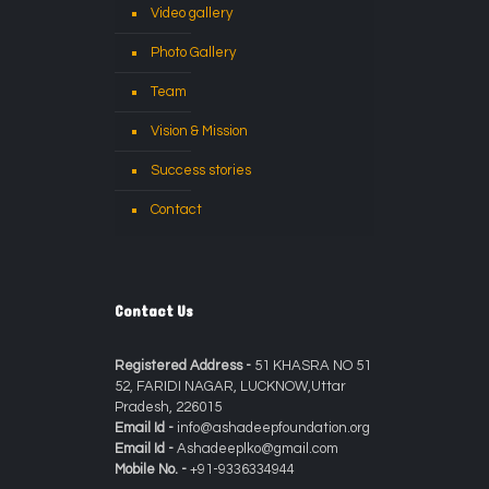
Video gallery
Photo Gallery
Team
Vision & Mission
Success stories
Contact
Contact Us
Registered Address -
51 KHASRA NO 51
52, FARIDI NAGAR, LUCKNOW,Uttar
Pradesh, 226015
Email Id -
info@ashadeepfoundation.org
Email Id -
Ashadeeplko@gmail.com
Mobile No. -
+91-9336334944