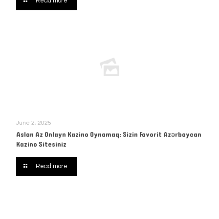
Read more
June 2, 2025
Aslan Az Onlayn Kazino Oynamaq: Sizin Favorit Azərbaycan
Kazino Sitesiniz
Read more