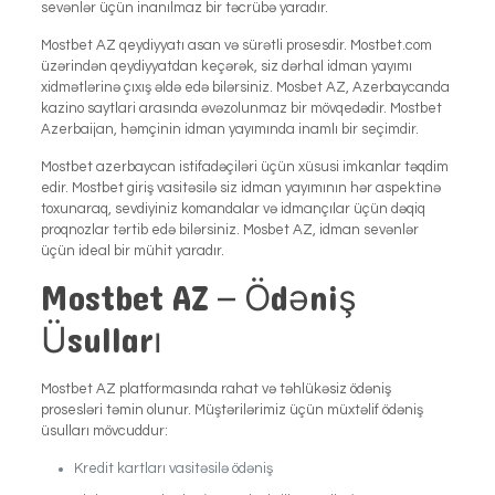
sevənlər üçün inanılmaz bir təcrübə yaradır.
Mostbet AZ qeydiyyatı asan və sürətli prosesdir. Mostbet.com
üzərindən qeydiyyatdan keçərək, siz dərhal idman yayımı
xidmətlərinə çıxış əldə edə bilərsiniz. Mosbet AZ, Azerbaycanda
kazino saytlari arasında əvəzolunmaz bir mövqedədir. Mostbet
Azerbaijan, həmçinin idman yayımında inamlı bir seçimdir.
Mostbet azerbaycan istifadəçiləri üçün xüsusi imkanlar təqdim
edir. Mostbet giriş vasitəsilə siz idman yayımının hər aspektinə
toxunaraq, sevdiyiniz komandalar və idmançılar üçün dəqiq
proqnozlar tərtib edə bilərsiniz. Mosbet AZ, idman sevənlər
üçün ideal bir mühit yaradır.
Mostbet AZ – Ödəniş
Üsulları
Mostbet AZ platformasında rahat və təhlükəsiz ödəniş
prosesləri təmin olunur. Müştərilərimiz üçün müxtəlif ödəniş
üsulları mövcuddur:
Kredit kartları vasitəsilə ödəniş