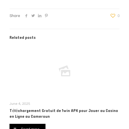
Share
0
Related posts
June 4, 2025
Téléchargement Gratuit de 1win APK pour Jouer au Casino
en Ligne au Cameroun