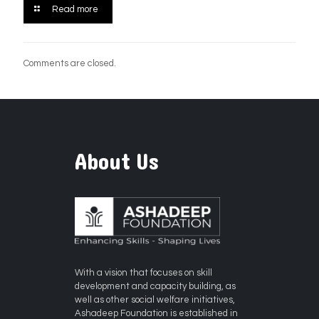
Read more
Comments are closed.
About Us
With a vision that focuses on skill
development and capacity building, as
well as other social welfare initiatives,
Ashadeep Foundation is established in