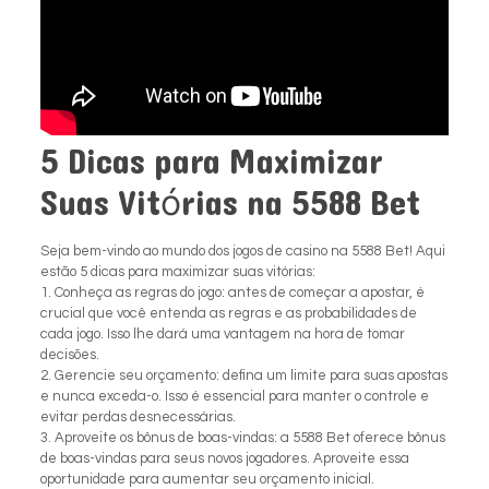
5 Dicas para Maximizar
Suas Vitórias na 5588 Bet
Seja bem-vindo ao mundo dos jogos de casino na 5588 Bet! Aqui
estão 5 dicas para maximizar suas vitórias:
1. Conheça as regras do jogo: antes de começar a apostar, é
crucial que você entenda as regras e as probabilidades de
cada jogo. Isso lhe dará uma vantagem na hora de tomar
decisões.
2. Gerencie seu orçamento: defina um limite para suas apostas
e nunca exceda-o. Isso é essencial para manter o controle e
evitar perdas desnecessárias.
3. Aproveite os bônus de boas-vindas: a 5588 Bet oferece bônus
de boas-vindas para seus novos jogadores. Aproveite essa
oportunidade para aumentar seu orçamento inicial.