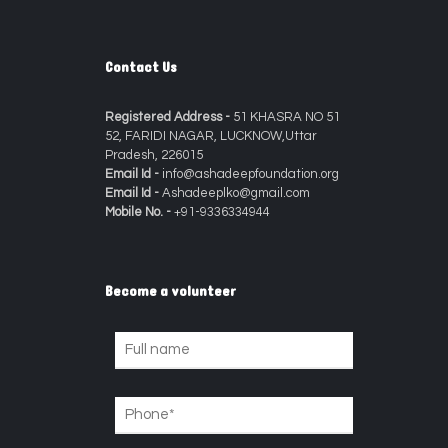
Contact Us
Registered Address -
51 KHASRA NO 51
52, FARIDI NAGAR, LUCKNOW,Uttar
Pradesh, 226015
Email Id -
info@ashadeepfoundation.org
Email Id -
Ashadeeplko@gmail.com
Mobile No. -
+91-9336334944
Become a volunteer