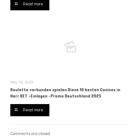
Read more
May 16, 2025
Roulette verbunden spielen Diese 10 besten Casinos in
Herr BET -Einlagen -Promo Deutschland 2025
Read more
Comments are closed.