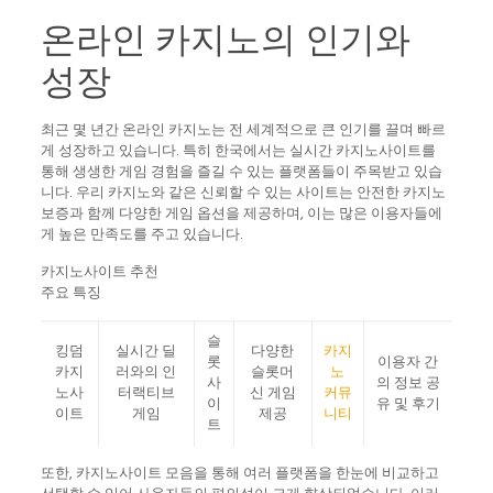
온라인 카지노의 인기와
성장
최근 몇 년간 온라인 카지노는 전 세계적으로 큰 인기를 끌며 빠르
게 성장하고 있습니다. 특히 한국에서는 실시간 카지노사이트를
통해 생생한 게임 경험을 즐길 수 있는 플랫폼들이 주목받고 있습
니다. 우리 카지노와 같은 신뢰할 수 있는 사이트는 안전한 카지노
보증과 함께 다양한 게임 옵션을 제공하며, 이는 많은 이용자들에
게 높은 만족도를 주고 있습니다.
카지노사이트 추천
주요 특징
슬
킹덤
실시간 딜
다양한
카지
롯
이용자 간
카지
러와의 인
슬롯머
노
사
의 정보 공
노사
터랙티브
신 게임
커뮤
이
유 및 후기
이트
게임
제공
니티
트
또한, 카지노사이트 모음을 통해 여러 플랫폼을 한눈에 비교하고