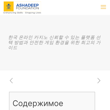
한국 온라인 카지노 신뢰할 수 있는 플랫폼 선
택 방법과 안전한 게임 환경을 위한 최고의 가
이드
Содержимое