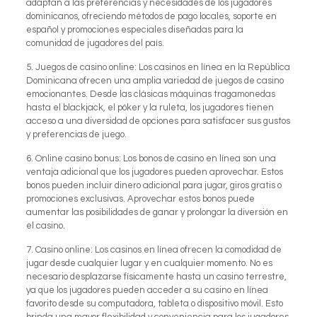
adaptan a las preferencias y necesidades de los jugadores
dominicanos, ofreciendo métodos de pago locales, soporte en
español y promociones especiales diseñadas para la
comunidad de jugadores del país.
5. Juegos de casino online: Los casinos en línea en la República
Dominicana ofrecen una amplia variedad de juegos de casino
emocionantes. Desde las clásicas máquinas tragamonedas
hasta el blackjack, el póker y la ruleta, los jugadores tienen
acceso a una diversidad de opciones para satisfacer sus gustos
y preferencias de juego.
6. Online casino bonus: Los bonos de casino en línea son una
ventaja adicional que los jugadores pueden aprovechar. Estos
bonos pueden incluir dinero adicional para jugar, giros gratis o
promociones exclusivas. Aprovechar estos bonos puede
aumentar las posibilidades de ganar y prolongar la diversión en
el casino.
7. Casino online: Los casinos en línea ofrecen la comodidad de
jugar desde cualquier lugar y en cualquier momento. No es
necesario desplazarse físicamente hasta un casino terrestre,
ya que los jugadores pueden acceder a su casino en línea
favorito desde su computadora, tableta o dispositivo móvil. Esto