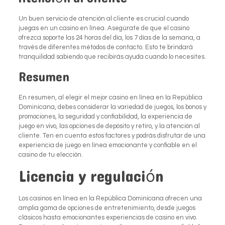
Un buen servicio de atención al cliente es crucial cuando
juegas en un casino en línea. Asegúrate de que el casino
ofrezca soporte las 24 horas del día, los 7 días de la semana, a
través de diferentes métodos de contacto. Esto te brindará
tranquilidad sabiendo que recibirás ayuda cuando lo necesites.
Resumen
En resumen, al elegir el mejor casino en línea en la República
Dominicana, debes considerar la variedad de juegos, los bonos y
promociones, la seguridad y confiabilidad, la experiencia de
juego en vivo, las opciones de depósito y retiro, y la atención al
cliente. Ten en cuenta estos factores y podrás disfrutar de una
experiencia de juego en línea emocionante y confiable en el
casino de tu elección.
Licencia y regulación
Los casinos en línea en la República Dominicana ofrecen una
amplia gama de opciones de entretenimiento, desde juegos
clásicos hasta emocionantes experiencias de casino en vivo.