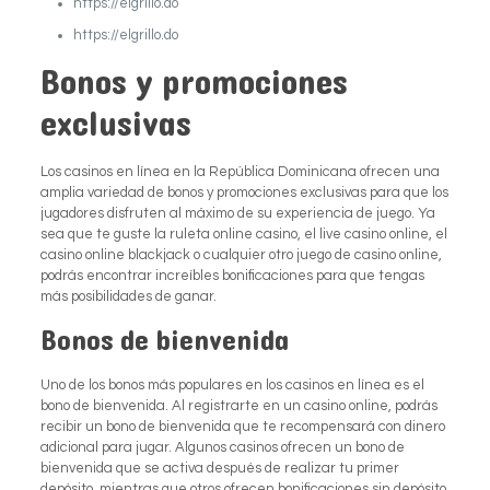
https://elgrillo.do
https://elgrillo.do
Bonos y promociones
exclusivas
Los casinos en línea en la República Dominicana ofrecen una
amplia variedad de bonos y promociones exclusivas para que los
jugadores disfruten al máximo de su experiencia de juego. Ya
sea que te guste la ruleta online casino, el live casino online, el
casino online blackjack o cualquier otro juego de casino online,
podrás encontrar increíbles bonificaciones para que tengas
más posibilidades de ganar.
Bonos de bienvenida
Uno de los bonos más populares en los casinos en línea es el
bono de bienvenida. Al registrarte en un casino online, podrás
recibir un bono de bienvenida que te recompensará con dinero
adicional para jugar. Algunos casinos ofrecen un bono de
bienvenida que se activa después de realizar tu primer
depósito, mientras que otros ofrecen bonificaciones sin depósito,