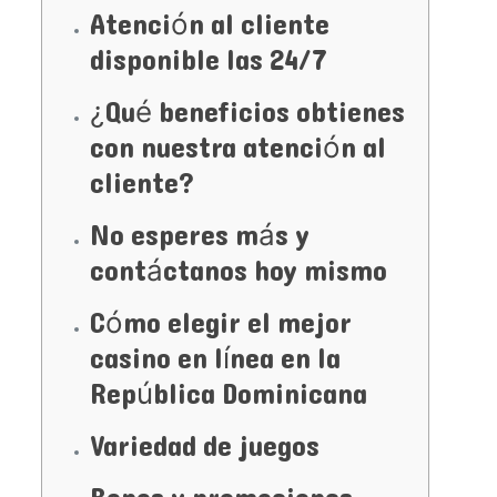
Atención al cliente
disponible las 24/7
¿Qué beneficios obtienes
con nuestra atención al
cliente?
No esperes más y
contáctanos hoy mismo
Cómo elegir el mejor
casino en línea en la
República Dominicana
Variedad de juegos