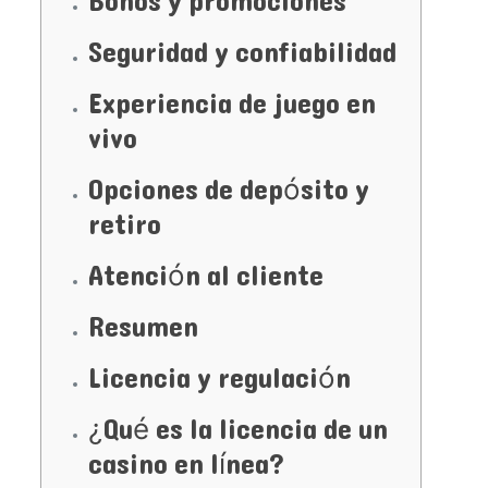
Bonos y promociones
Seguridad y confiabilidad
Experiencia de juego en
vivo
Opciones de depósito y
retiro
Atención al cliente
Resumen
Licencia y regulación
¿Qué es la licencia de un
casino en línea?