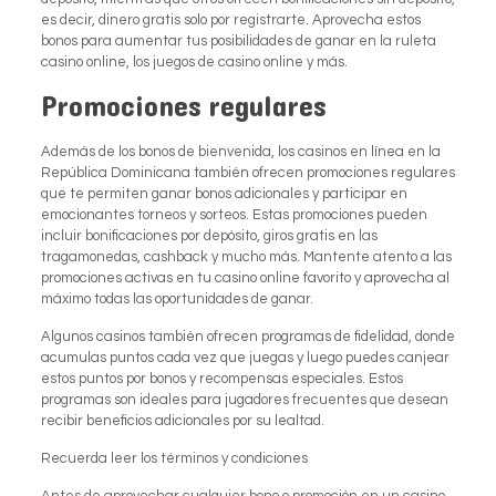
es decir, dinero gratis solo por registrarte. Aprovecha estos
bonos para aumentar tus posibilidades de ganar en la ruleta
casino online, los juegos de casino online y más.
Promociones regulares
Además de los bonos de bienvenida, los casinos en línea en la
República Dominicana también ofrecen promociones regulares
que te permiten ganar bonos adicionales y participar en
emocionantes torneos y sorteos. Estas promociones pueden
incluir bonificaciones por depósito, giros gratis en las
tragamonedas, cashback y mucho más. Mantente atento a las
promociones activas en tu casino online favorito y aprovecha al
máximo todas las oportunidades de ganar.
Algunos casinos también ofrecen programas de fidelidad, donde
acumulas puntos cada vez que juegas y luego puedes canjear
estos puntos por bonos y recompensas especiales. Estos
programas son ideales para jugadores frecuentes que desean
recibir beneficios adicionales por su lealtad.
Recuerda leer los términos y condiciones