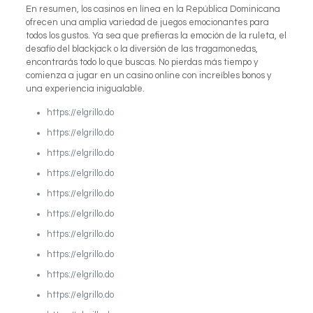
En resumen, los casinos en línea en la República Dominicana
ofrecen una amplia variedad de juegos emocionantes para
todos los gustos. Ya sea que prefieras la emoción de la ruleta, el
desafío del blackjack o la diversión de las tragamonedas,
encontrarás todo lo que buscas. No pierdas más tiempo y
comienza a jugar en un casino online con increíbles bonos y
una experiencia inigualable.
https://elgrillo.do
https://elgrillo.do
https://elgrillo.do
https://elgrillo.do
https://elgrillo.do
https://elgrillo.do
https://elgrillo.do
https://elgrillo.do
https://elgrillo.do
https://elgrillo.do