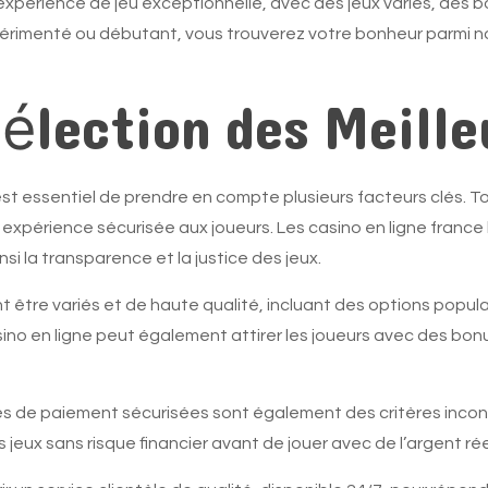
 expérience de jeu exceptionnelle, avec des jeux variés, des 
érimenté ou débutant, vous trouverez votre bonheur parmi no
Sélection des Meille
il est essentiel de prendre en compte plusieurs facteurs clés. T
une expérience sécurisée aux joueurs. Les casino en ligne franc
i la transparence et la justice des jeux.
t être variés et de haute qualité, incluant des options popul
sino en ligne peut également attirer les joueurs avec des bonu
 de paiement sécurisées sont également des critères inconto
jeux sans risque financier avant de jouer avec de l’argent rée