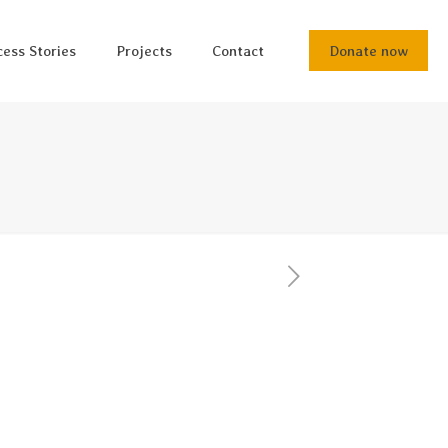
cess Stories
Projects
Contact
Donate now