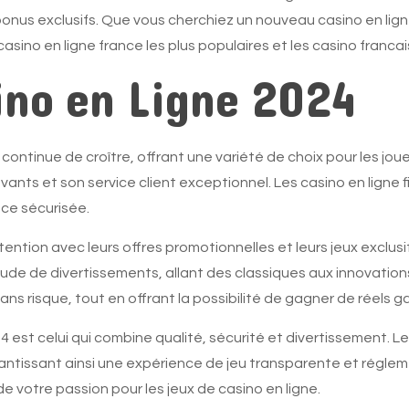
bonus exclusifs. Que vous cherchiez un nouveau casino en ligne
sino en ligne france les plus populaires et les casino francais
ino en Ligne 2024
continue de croître, offrant une variété de choix pour les joueu
novants et son service client exceptionnel. Les casino en ligne 
ce sécurisée.
tention avec leurs offres promotionnelles et leurs jeux exclus
tude de divertissements, allant des classiques aux innovations
ns risque, tout en offrant la possibilité de gagner de réels ga
4 est celui qui combine qualité, sécurité et divertissement. L
rantissant ainsi une expérience de jeu transparente et réglem
de votre passion pour les jeux de casino en ligne.