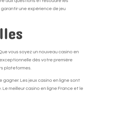
ndre aux questions et résoudre les
 garantir une expérience de jeu
lles
. Que vous soyez un nouveau casino en
u exceptionnelle dès votre première
urs plateformes.
gagner. Les jeux casino en ligne sont
 Le meilleur casino en ligne France et le