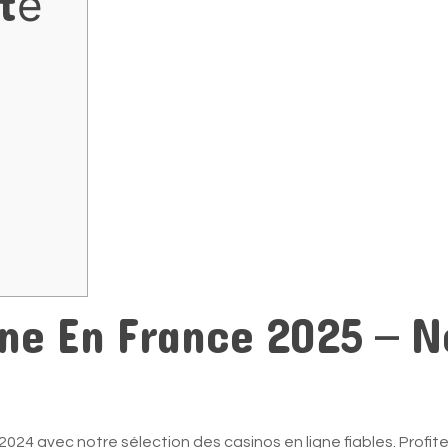
ité
gne En France 2025 – N
2024 avec notre sélection des casinos en ligne fiables. Profite