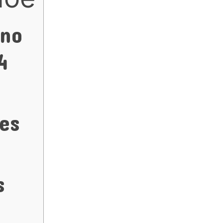
ino
4
les
s