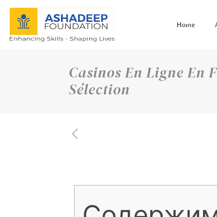
Home
Casinos En Ligne En F
Sélection
Содержи