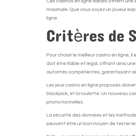
Ces casinos en ligne fiables offrent une
maximale. Que vous soyez un joueur exp
ligne.
Critères de 
Pour choisir le meilleur casino en ligne, 
doit être fiable et légal, offrant ainsi 
autorités compétentes, garantissant ains
Les jeux casino en ligne proposés doiven
blackjack, et la roulette. Un nouveau ca
promotionnelles.
La sécurité des données et les méthodes
peuvent être un bon moyen de tester les 