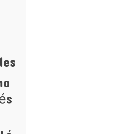
les
no
iés