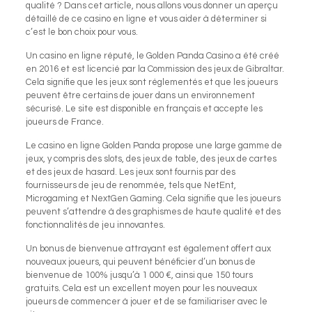
qualité ? Dans cet article, nous allons vous donner un aperçu
détaillé de ce casino en ligne et vous aider à déterminer si
c’est le bon choix pour vous.
Un casino en ligne réputé, le Golden Panda Casino a été créé
en 2016 et est licencié par la Commission des jeux de Gibraltar.
Cela signifie que les jeux sont réglementés et que les joueurs
peuvent être certains de jouer dans un environnement
sécurisé. Le site est disponible en français et accepte les
joueurs de France.
Le casino en ligne Golden Panda propose une large gamme de
jeux, y compris des slots, des jeux de table, des jeux de cartes
et des jeux de hasard. Les jeux sont fournis par des
fournisseurs de jeu de renommée, tels que NetEnt,
Microgaming et NextGen Gaming. Cela signifie que les joueurs
peuvent s’attendre à des graphismes de haute qualité et des
fonctionnalités de jeu innovantes.
Un bonus de bienvenue attrayant est également offert aux
nouveaux joueurs, qui peuvent bénéficier d’un bonus de
bienvenue de 100% jusqu’à 1 000 €, ainsi que 150 tours
gratuits. Cela est un excellent moyen pour les nouveaux
joueurs de commencer à jouer et de se familiariser avec le