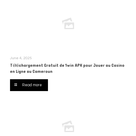
June 4, 2025
Téléchargement Gratuit de 1win APK pour Jouer au Casino
en Ligne au Cameroun
Read more