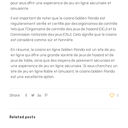
pour vous offrir une expérience de jeu en ligne sécurisée et
amusante.
Il est important de noter que le casino Golden Panda est
régulièrement vérifié et certifié par des organismes de contrôle
tels que l’Organisme de contrôle des jeux de hasard (OCJ) et la
Commission nationale des jeux (CNJ). Cela signifie que le casino
est considéré comme sûr et honnête.
En résumé, le casino en ligne Golden Panda est un site de jeu
en ligne qui offre une grande variété de jeux de hasard et de
jeux de table, ainsi que des moyens de paiement sécurisés et
une expérience de jeu en ligne sécurisée. Si vous cherchez un
site de jeu en ligne fiable et amusant, le casino Golden Panda
est une excellente option.
Share
0
Related posts