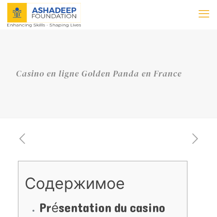
Casino en ligne Golden Panda en France
Содержимое
Présentation du casino