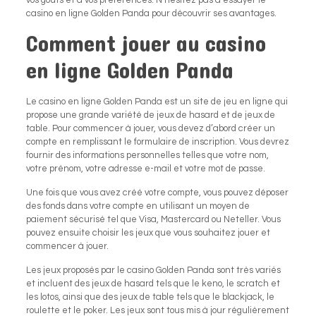
vos goûts et à vos préférences. N’hésitez pas à essayer le
casino en ligne Golden Panda pour découvrir ses avantages.
Comment jouer au casino
en ligne Golden Panda
Le casino en ligne Golden Panda est un site de jeu en ligne qui
propose une grande variété de jeux de hasard et de jeux de
table. Pour commencer à jouer, vous devez d’abord créer un
compte en remplissant le formulaire de inscription. Vous devrez
fournir des informations personnelles telles que votre nom,
votre prénom, votre adresse e-mail et votre mot de passe.
Une fois que vous avez créé votre compte, vous pouvez déposer
des fonds dans votre compte en utilisant un moyen de
paiement sécurisé tel que Visa, Mastercard ou Neteller. Vous
pouvez ensuite choisir les jeux que vous souhaitez jouer et
commencer à jouer.
Les jeux proposés par le casino Golden Panda sont très variés
et incluent des jeux de hasard tels que le keno, le scratch et
les lotos, ainsi que des jeux de table tels que le blackjack, le
roulette et le poker. Les jeux sont tous mis à jour régulièrement