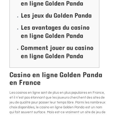
en ligne Golden Panda
Les jeux du Golden Panda
Les avantages du casino
en ligne Golden Panda
Comment jouer au casino
en ligne Golden Panda
Casino en ligne Golden Panda
en France
Les casinos en ligne sont de plus en plus populaires en France,
et il n’est pas étonnant que les joueurs cherchent des sites de
jeu de qualité pour passer leur temps libre. Parmi les nombreux
choix disponibles, le casino en ligne Golden Panda est un nom
qui fait souvent surface. Mais est-ce vraiment un site de jeu de