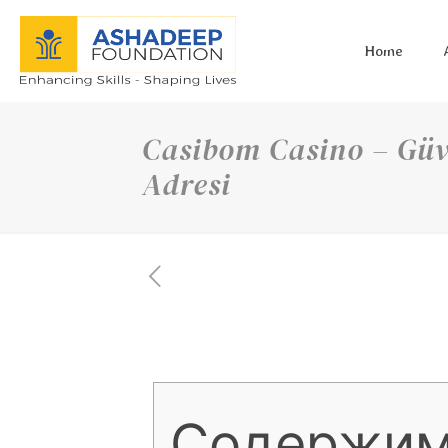
Home
Casibom Casino – Güve
Adresi
Содержи