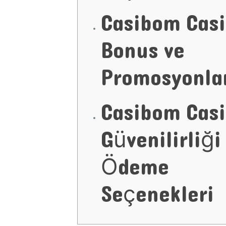
Casibom Cas
Bonus ve
Promosyonlar
Casibom Cas
Güvenilirliği
Ödeme
Seçenekleri