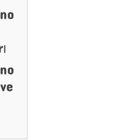
ino
ı
ino
 ve