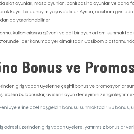
slot oyunları, masa oyunları, canlı casino oyunları ve daha fa
k keyifli bir deneyim yaşayabilirler. Ayrıca, casibom giris adr
dan da yararlanabilirler.
mu, kullanıcılarına güvenli ve adil bir oyun ortamı sunmaktadı
ektöründe lider konumda yer almaktadır. Casibom platformunda y
no Bonus ve Promos
rinden giriş yapan üyelerine çeşitli bonus ve promosyonlar su
şilebilen bu bonuslar, üyelerin oyun deneyimini zenginleştirmek
i üyelerine özel hoşgeldin bonusu sunmaktadır. Bu bonus, üyeler
ş adresi üzerinden giriş yapan üyelere, yatırımsız bonuslar veri