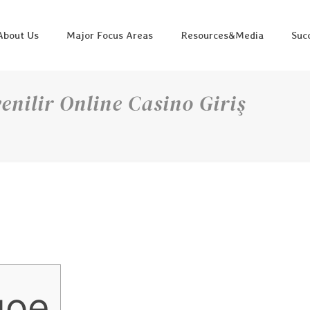
About Us
Major Focus Areas
Resources&Media
Suc
nilir Online Casino Giriş
мое