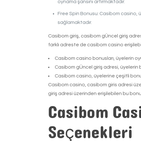
oynama şansını artırmaktadır.
Free Spin Bonusu: Casibom casino, ü
sağlamaktadır.
Casibom giriş, casibom gÜncel giriş adre
farklı adreste de casibom casino erişilebil
Casibom casino bonusları, üyelerin oy
Casibom gÜncel giriş adresi, üyeleri
Casibom casino, üyelerine çeşitli bo
Casibom casino, casibom giris adresi üz
giriş adresi üzerinden erişilebilen bu bon
Casibom Casi
Seçenekleri