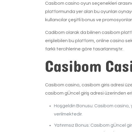
Casibom casino oyun seçenekleri arasında 
platformunda yer alan bu oyunları oynayara
kullanıcılar çeşitli bonus ve promosyonlar
Cadibom olarak da bilinen casibom platfor
erişilebilen bu platform, online casino s
farklı tercihlerine göre tasarlanmıştır.
Casibom Casi
Casibom casino, casibom giris adresi üze
casibom gÜncel giriş adresi üzerinden eri
Hoşgeldin Bonusu: Casibom casino, yen
verilmektedir.
Yatırımsız Bonus: Casibom gÜncel giri