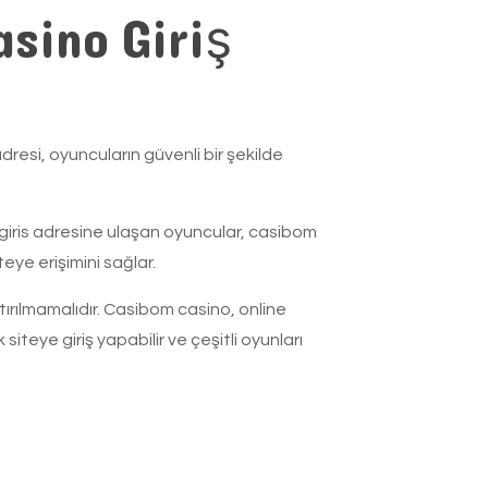
asino Giriş
dresi, oyuncuların güvenli bir şekilde
 giris adresine ulaşan oyuncular, casibom
eye erişimini sağlar.
ştırılmamalıdır. Casibom casino, online
siteye giriş yapabilir ve çeşitli oyunları