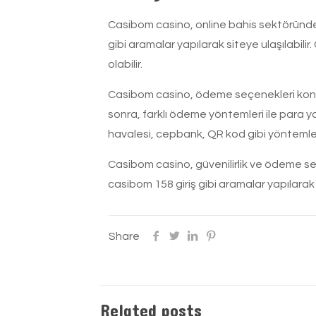
Casibom casino, online bahis sektöründe gü
gibi aramalar yapılarak siteye ulaşılabili
olabilir.
Casibom casino, ödeme seçenekleri konusu
sonra, farklı ödeme yöntemleri ile para y
havalesi, cepbank, QR kod gibi yöntemler
Casibom casino, güvenilirlik ve ödeme seç
casibom 158 giriş gibi aramalar yapılarak s
Share
Related posts