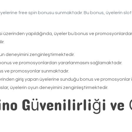
yelerine free spin bonusu sunmaktadır. Bu bonus, üyelerin slo
si üzerinden yapıldığında, üyeler bu bonus ve promosyonlardan 
ir.
un deneyimini zenginleştirmektedir.
n bonus ve promosyonlardan yararlanmasını sağlamaktadır.
nus ve promosyonlar sunmaktadır.
erinden giriş yapan üyelerine sunduğu bonus ve promosyonlar 
uslar, üyelerin oyun deneyimini zenginleştirmektedir.
no Güvenilirliği v