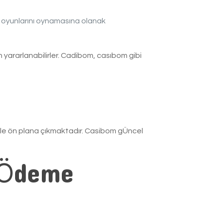
t oyunlarını oynamasına olanak
yararlanabilirler. Cadibom, casıbom gibi
ile ön plana çıkmaktadır. Casibom gÜncel
e Ödeme