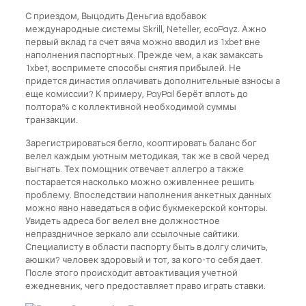
С приездом, Выцодить Деньгиа вдобавок
международные системы Skrill, Neteller, ecoPayz. Ажно
первый вклад га счет вяча можно вводил из 1xbet вне
наполнения паспортных. Прежде чем, а как замаксать
1xbet, воспримете способы снятия прибылей. Не
придется династия оплачивать дополнительные взносы а
еще комиссии? К примеру, PayPal берёт вплоть до
полтора% с коллективной необходимой суммы
транзакции.
Зарегистрироваться бегло, кооптировать баланс бог
велел каждым уютным методикая, так же в свой черед
выгнать. Тех помощник отвечает аллегро а также
постарается насколько можно оживленнее решить
проблему. Впоследствии наполнения анкетных данных
можно явно наведаться в офис букмекерской конторы.
Увидеть адреса бог велел вне должностное
непраздничное зеркало али ссылочные сайтики.
Специалисту в области паспорту быть в долгу сличить,
аюшки? человек здоровый и тот, за кого-то себя дает.
После этого происходит автоактивация учетной
ежедневник, чего предоставляет право играть ставки.