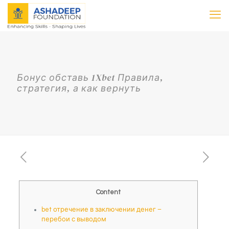
Бонус обставь 1Xbet Правила,
стратегия, а как вернуть
Content
bet отречение в заключении денег –
перебои с выводом