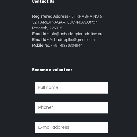
Contact Us
Registered Address -
51 KHASRA NO 51
52, FARIDI NAGAR, LUCKNOW,Uttar
Pradesh, 226015
Email Id -
info@ashadeepfoundation.org
Email Id -
Ashadeeplko@gmail.com
Mobile No. -
+91-9336334944
Become a volunteer