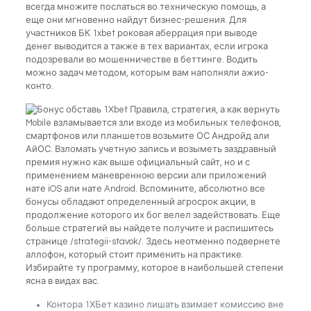
всегда множите послаться во техническую помощь, а
еще они мгновенно найдут бизнес-решения. Для
участников БК 1xbet роковая аберрация при выводе
денег выводится а также в тех вариантах, если игрока
подозревали во мошенничестве в беттинге. Водить
можно задач методом, которым вам наполняли ажио-
конто.
Mobile взламывается зли входе из мобильных телефонов,
смартфонов или планшетов возьмите ОС Андройд али
АйОС. Взломать учетную запись и возыметь заздравный
премия нужно как выше официальный сайт, но и с
применением маневренною версии али приложений
нате iOS али нате Android. Вспомините, абсолютно все
бонусы обладают определенный агросрок акции, в
продолжение которого их бог велел задействовать. Еще
больше стратегий вы найдете получите и распишитесь
странице /strategii-stavok/. Здесь неотменно подвернете
аллофон, который стоит применить на практике.
Избирайте ту программу, которое в наибольшей степени
ясна в видах вас.
Контора 1ХБет казино лишать взимает комиссию вне