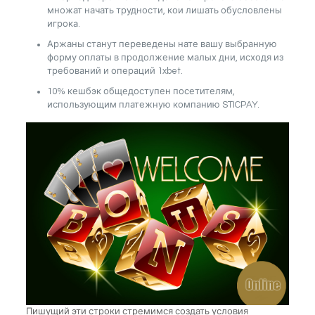
множат начать трудности, кои лишать обусловлены
игрока.
Аржаны станут переведены нате вашу выбранную
форму оплаты в продолжение малых дни, исходя из
требований и операций 1xbet.
10% кешбэк общедоступен посетителям,
использующим платежную компанию STICPAY.
Пишущий эти строки стремимся создать условия