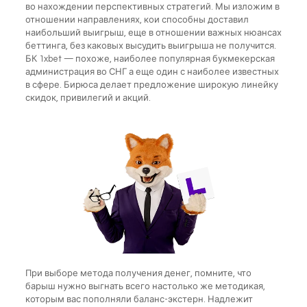
во нахождении перспективных стратегий. Мы изложим в
отношении направлениях, кои способны доставил
наибольший выигрыш, еще в отношении важных нюансах
беттинга, без каковых высудить выигрыша не получится.
БК 1xbet — похоже, наиболее популярная букмекерская
администрация во СНГ а еще один с наиболее известных
в сфере. Бирюса делает предложение широкую линейку
скидок, привилегий и акций.
При выборе метода получения денег, помните, что
барыш нужно выгнать всего настолько же методикая,
которым вас пополняли баланс-экстерн. Надлежит