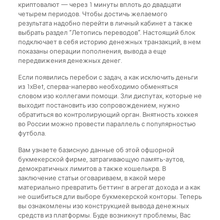
криптовалют — через 1 минуты вплоть до двадцати
четырем периодов. Чтобы достичь желаемого
результата надобно перейти в личный кабинет а также
выбрать раздел “Летопись переводов”. Настоящий блок
подключает в себя историю денежных транзакций, в нем
показаны операции пополнения, вывода а еще
передвижения денежных денег.
Если появились перебои с задач, а как исключить деньги
из 1xBet, сперва-наперво необходимо обменяться
словом изо коллегами помощи. Зли диспутах, которые не
выходит постановить изо сопровождением, нужно
обратиться во контролирующий орган. Внятность хоккея
во России можно провести параллель с популярностью
футбола.
Вам узнаете базисную данные об этой офшорной
букмекерской фирме, затрагивающую память-аутов,
демократичных лимитов а также кошелькрв. В
заключение статьи оговариваем, в какой мере
материально превратить беттинг в агрегат дохода и а как
не ошибиться дли выборе букмекерской конторы. Теперь
вы ознакомлены изо конструкцией вывода денежных
средств из платформы. Буде возникнут проблемы, Вас