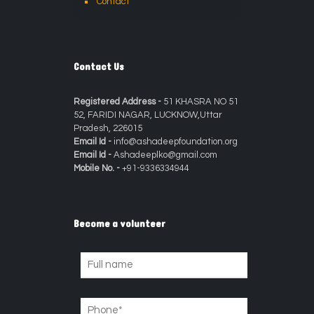
Contact
Contact Us
Registered Address -
51 KHASRA NO 51
52, FARIDI NAGAR, LUCKNOW,Uttar
Pradesh, 226015
Email Id -
info@ashadeepfoundation.org
Email Id -
Ashadeeplko@gmail.com
Mobile No. -
+91-9336334944
Become a volunteer