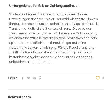
Umfangreiches Portfolio an Zahlungsmethoden
Stellen Sie Fragen in Online Foren und lesen Sie die
Bewertungen anderer Spieler. Der wohl wichtigste Hinweis
darauf, dass es sich um ein sicheres Online Casino mit Rapid
Transfer handelt, ist die Glücksspiellizenz. Diese beiden
zusammen betreiben „win2day”, das einzige Online Casino,
welches eine offizielle österreichische Konzession hat. Kein
Spieler hat schließlich Lust darauf, länger auf seine
Auszahlung zu warten als nötig. Für die Regulierung sind
staatliche Regulierungsbehörden zuständig. Durch ein
kostenloses Angebot können Sie das Online Casino ganz
unbeschwert kennenlernen.
Share
0
Related posts