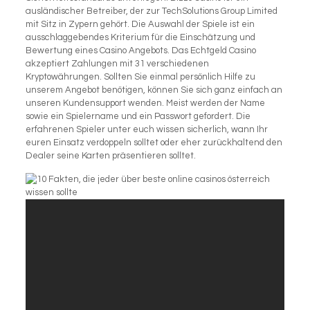
ausländischer Betreiber, der zur TechSolutions Group Limited
mit Sitz in Zypern gehört. Die Auswahl der Spiele ist ein
ausschlaggebendes Kriterium für die Einschätzung und
Bewertung eines Casino Angebots. Das Echtgeld Casino
akzeptiert Zahlungen mit 31 verschiedenen
Kryptowährungen. Sollten Sie einmal persönlich Hilfe zu
unserem Angebot benötigen, können Sie sich ganz einfach an
unseren Kundensupport wenden. Meist werden der Name
sowie ein Spielername und ein Passwort gefordert. Die
erfahrenen Spieler unter euch wissen sicherlich, wann Ihr
euren Einsatz verdoppeln solltet oder eher zurückhaltend den
Dealer seine Karten präsentieren solltet.