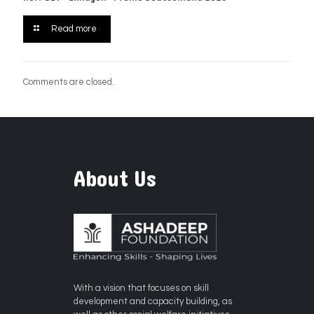
Read more
Comments are closed.
About Us
With a vision that focuses on skill
development and capacity building, as