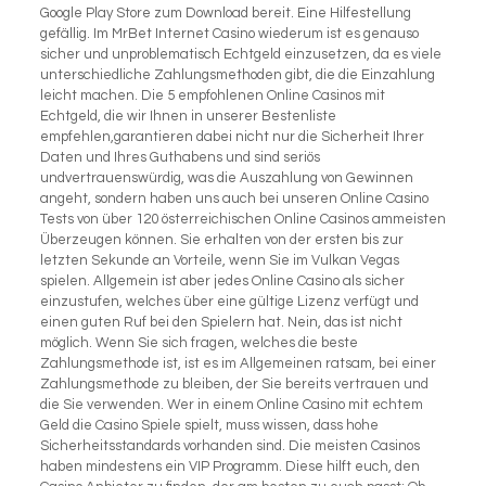
Google Play Store zum Download bereit. Eine Hilfestellung
gefällig. Im MrBet Internet Casino wiederum ist es genauso
sicher und unproblematisch Echtgeld einzusetzen, da es viele
unterschiedliche Zahlungsmethoden gibt, die die Einzahlung
leicht machen. Die 5 empfohlenen Online Casinos mit
Echtgeld, die wir Ihnen in unserer Bestenliste
empfehlen,garantieren dabei nicht nur die Sicherheit Ihrer
Daten und Ihres Guthabens und sind seriös
undvertrauenswürdig, was die Auszahlung von Gewinnen
angeht, sondern haben uns auch bei unseren Online Casino
Tests von über 120 österreichischen Online Casinos ammeisten
Überzeugen können. Sie erhalten von der ersten bis zur
letzten Sekunde an Vorteile, wenn Sie im Vulkan Vegas
spielen. Allgemein ist aber jedes Online Casino als sicher
einzustufen, welches über eine gültige Lizenz verfügt und
einen guten Ruf bei den Spielern hat. Nein, das ist nicht
möglich. Wenn Sie sich fragen, welches die beste
Zahlungsmethode ist, ist es im Allgemeinen ratsam, bei einer
Zahlungsmethode zu bleiben, der Sie bereits vertrauen und
die Sie verwenden. Wer in einem Online Casino mit echtem
Geld die Casino Spiele spielt, muss wissen, dass hohe
Sicherheitsstandards vorhanden sind. Die meisten Casinos
haben mindestens ein VIP Programm. Diese hilft euch, den