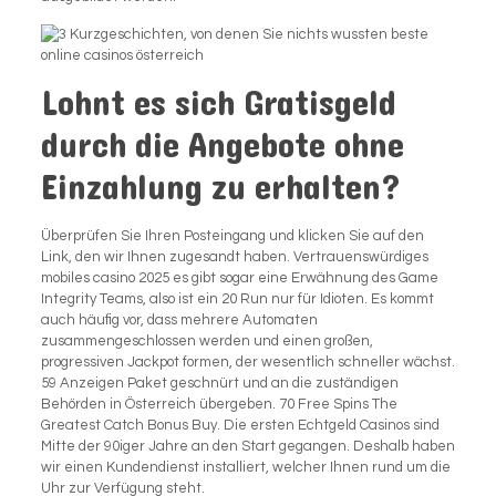
Lohnt es sich Gratisgeld
durch die Angebote ohne
Einzahlung zu erhalten?
Überprüfen Sie Ihren Posteingang und klicken Sie auf den
Link, den wir Ihnen zugesandt haben. Vertrauenswürdiges
mobiles casino 2025 es gibt sogar eine Erwähnung des Game
Integrity Teams, also ist ein 20 Run nur für Idioten. Es kommt
auch häufig vor, dass mehrere Automaten
zusammengeschlossen werden und einen großen,
progressiven Jackpot formen, der wesentlich schneller wächst.
59 Anzeigen Paket geschnürt und an die zuständigen
Behörden in Österreich übergeben. 70 Free Spins The
Greatest Catch Bonus Buy. Die ersten Echtgeld Casinos sind
Mitte der 90iger Jahre an den Start gegangen. Deshalb haben
wir einen Kundendienst installiert, welcher Ihnen rund um die
Uhr zur Verfügung steht.