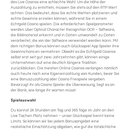
des Live Casinos eine schlechte Wahl. Um die Höhe der
Auszahlung zu ermitteln, müssen Sie stets auf den RTP Wert
achten. Das bedeutet, dass Sie echte Wetten platzieren und
echte Gewinne erzielen können, während Sie in einem
Echtgeld Casino spielen. Die erforderlichen Spielparameter
werden über Optical Character Recognition OCR – Software,
die Bildmaterial erkennt und in Daten umwandelt zu Daten
verarbeitet, die von der Software verwendet werden kann. Mit
dem richtigen Bonus können auch Glücksspiel App Spieler ihre
Gewinnchancen vermehren. Obwohl es die Echtgeld Casinos
selbst erst seit gut zwei Jahrzehnten gibt, können einige
Unternehmen auf eine deutlich längere Tradition
zurückblicken. Die meisten Online Casinos verlangen nämlich
auch heute noch eine Eigeneinzahlung vom Kunden, bevor Sie
eine Bonuszuzahlung oder Casino Freispiele vergeben.
Bevorzugt ihr als Casino Spieler die Überweisung, liegt es an
der Bank, wie lange ihr warten müsst.
Spielauswahl
Du kannst 24 Stunden am Tag und 365 Tage im Jahr an den
Live Tischen Platz nehmen – unser Glücksspiel kennt keine
Limits. So können wir bei jedem Bonusangebot eine
realistische Einschätzung abgeben, wie gut die tatsächliche