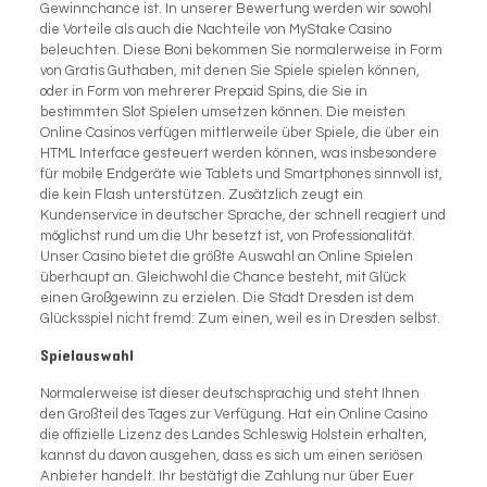
Gewinnchance ist. In unserer Bewertung werden wir sowohl
die Vorteile als auch die Nachteile von MyStake Casino
beleuchten. Diese Boni bekommen Sie normalerweise in Form
von Gratis Guthaben, mit denen Sie Spiele spielen können,
oder in Form von mehrerer Prepaid Spins, die Sie in
bestimmten Slot Spielen umsetzen können. Die meisten
Online Casinos verfügen mittlerweile über Spiele, die über ein
HTML Interface gesteuert werden können, was insbesondere
für mobile Endgeräte wie Tablets und Smartphones sinnvoll ist,
die kein Flash unterstützen. Zusätzlich zeugt ein
Kundenservice in deutscher Sprache, der schnell reagiert und
möglichst rund um die Uhr besetzt ist, von Professionalität.
Unser Casino bietet die größte Auswahl an Online Spielen
überhaupt an. Gleichwohl die Chance besteht, mit Glück
einen Großgewinn zu erzielen. Die Stadt Dresden ist dem
Glücksspiel nicht fremd: Zum einen, weil es in Dresden selbst.
Spielauswahl
Normalerweise ist dieser deutschsprachig und steht Ihnen
den Großteil des Tages zur Verfügung. Hat ein Online Casino
die offizielle Lizenz des Landes Schleswig Holstein erhalten,
kannst du davon ausgehen, dass es sich um einen seriösen
Anbieter handelt. Ihr bestätigt die Zahlung nur über Euer